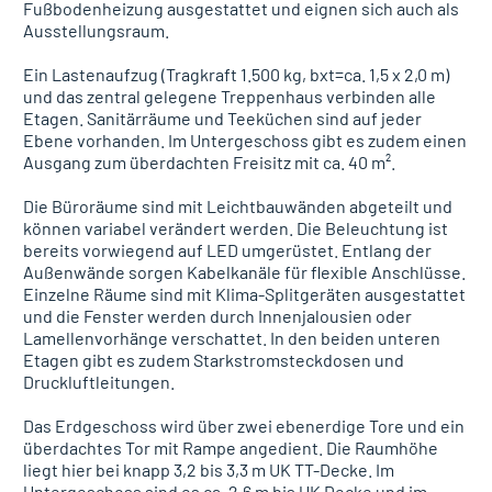
Fußbodenheizung ausgestattet und eignen sich auch als
Ausstellungsraum.
Ein Lastenaufzug (Tragkraft 1.500 kg, bxt=ca. 1,5 x 2,0 m)
und das zentral gelegene Treppenhaus verbinden alle
Etagen. Sanitärräume und Teeküchen sind auf jeder
Ebene vorhanden. Im Untergeschoss gibt es zudem einen
Ausgang zum überdachten Freisitz mit ca. 40 m².
Die Büroräume sind mit Leichtbauwänden abgeteilt und
können variabel verändert werden. Die Beleuchtung ist
bereits vorwiegend auf LED umgerüstet. Entlang der
Außenwände sorgen Kabelkanäle für flexible Anschlüsse.
Einzelne Räume sind mit Klima-Splitgeräten ausgestattet
und die Fenster werden durch Innenjalousien oder
Lamellenvorhänge verschattet. In den beiden unteren
Etagen gibt es zudem Starkstromsteckdosen und
Druckluftleitungen.
Das Erdgeschoss wird über zwei ebenerdige Tore und ein
überdachtes Tor mit Rampe angedient. Die Raumhöhe
liegt hier bei knapp 3,2 bis 3,3 m UK TT-Decke. Im
Untergeschoss sind es ca. 2,6 m bis UK Decke und im