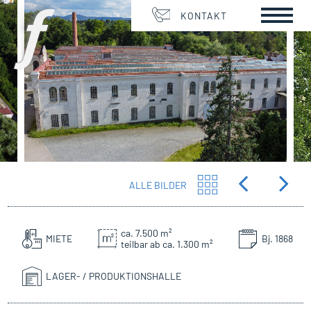
KONTAKT
ALLE BILDER
ca. 7.500 m²
MIETE
Bj. 1868
teilbar ab ca. 1.300 m²
LAGER- / PRODUKTIONSHALLE