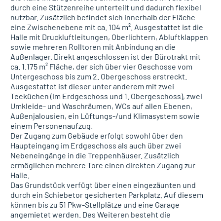
durch eine Stützenreihe unterteilt und dadurch flexibel
nutzbar. Zusätzlich befindet sich innerhalb der Fläche
eine Zwischenebene mit ca. 104 m². Ausgestattet ist die
Halle mit Druckluftleitungen, Oberlichtern, Abluftklappen
sowie mehreren Rolltoren mit Anbindung an die
Außenlager. Direkt angeschlossen ist der Bürotrakt mit
ca. 1.175 m² Fläche, der sich über vier Geschosse vom
Untergeschoss bis zum 2. Obergeschoss erstreckt.
Ausgestattet ist dieser unter anderem mit zwei
Teeküchen (im Erdgeschoss und 1. Obergeschoss), zwei
Umkleide- und Waschräumen, WCs auf allen Ebenen,
Außenjalousien, ein Lüftungs-/und Klimasystem sowie
einem Personenaufzug.
Der Zugang zum Gebäude erfolgt sowohl über den
Haupteingang im Erdgeschoss als auch über zwei
Nebeneingänge in die Treppenhäuser. Zusätzlich
ermöglichen mehrere Tore einen direkten Zugang zur
Halle.
Das Grundstück verfügt über einen eingezäunten und
durch ein Schiebetor gesicherten Parkplatz. Auf diesem
können bis zu 51 Pkw-Stellplätze und eine Garage
angemietet werden. Des Weiteren besteht die